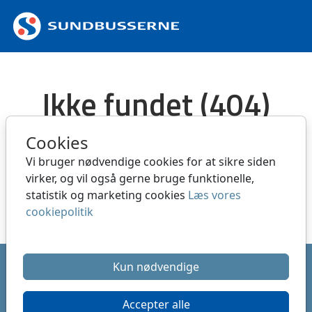
Spring til hovedindhold
Ikke fundet (404)
Siden kan være slettet eller flyttet
Cookies
Vi bruger nødvendige cookies for at sikre siden
Gå tilbage til forside
virker, og vil også gerne bruge funktionelle,
statistik og marketing cookies
Læs vores
Hvad er en 404 fejl
cookiepolitik
Ret dine cookie valg
Kun nødvendige
®
Copyright system:
Flex4B
by Flex4Business
/ Copyright
indhold: SUNDBUSSERNE A/S
Accepter alle