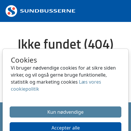
Spring til hovedindhold
Ikke fundet (404)
Siden kan være slettet eller flyttet
Cookies
Vi bruger nødvendige cookies for at sikre siden
Gå tilbage til forside
virker, og vil også gerne bruge funktionelle,
statistik og marketing cookies
Læs vores
Hvad er en 404 fejl
cookiepolitik
Ret dine cookie valg
Kun nødvendige
®
Copyright system:
Flex4B
by Flex4Business
/ Copyright
indhold: SUNDBUSSERNE A/S
Accepter alle