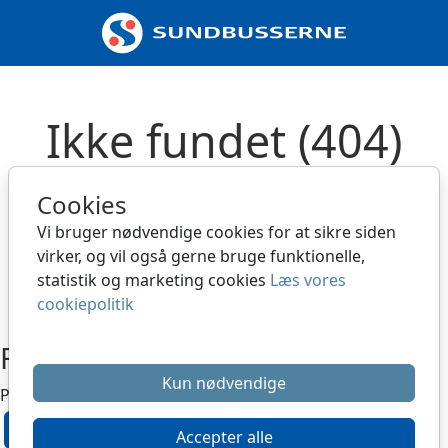
Spring til hovedindhold
Ikke fundet (404)
Siden kan være slettet eller flyttet
Cookies
Vi bruger nødvendige cookies for at sikre siden
Gå tilbage til forside
virker, og vil også gerne bruge funktionelle,
statistik og marketing cookies
Læs vores
Hvad er en 404 fejl
cookiepolitik
Fejl
Kun nødvendige
Produkt er ikke tilgængeligt nu
OK
Accepter alle