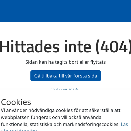
Hittades inte (404
Sidan kan ha tagits bort eller flyttats
Gå tillbaka till vår första sida
Vad är ett 404-fel
Cookies
Vi använder nödvändiga cookies för att säkerställa att
Korrigera dina cookieval
webbplatsen fungerar, och vill också använda
®
funktionella, statistiska och marknadsföringscookies.
Läs
t system:
Flex4B
by Flex4Business
/ Copyright indhold: SUNDBUS