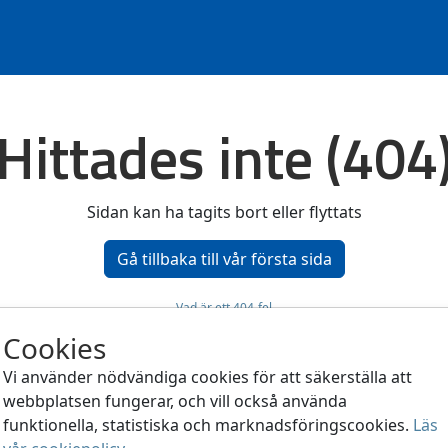
Hittades inte (404
Sidan kan ha tagits bort eller flyttats
Gå tillbaka till vår första sida
Vad är ett 404-fel
Cookies
Vi använder nödvändiga cookies för att säkerställa att
Korrigera dina cookieval
webbplatsen fungerar, och vill också använda
®
funktionella, statistiska och marknadsföringscookies.
Läs
t system:
Flex4B
by Flex4Business
/ Copyright indhold: SUNDBUS