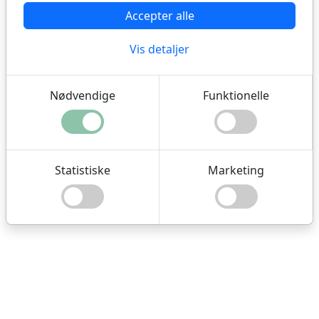
Onlinebilletter købes
Accepter alle
fremover på
Vis detaljer
www.sundbusserne.dk
Nødvendige
Funktionelle
Statistiske
Marketing